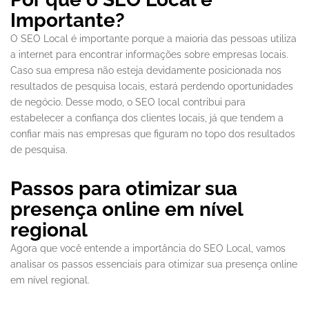
Importante?
O SEO Local é importante porque a maioria das pessoas utiliza
a internet para encontrar informações sobre empresas locais.
Caso sua empresa não esteja devidamente posicionada nos
resultados de pesquisa locais, estará perdendo oportunidades
de negócio. Desse modo, o SEO local contribui para
estabelecer a confiança dos clientes locais, já que tendem a
confiar mais nas empresas que figuram no topo dos resultados
de pesquisa.
Passos para otimizar sua
presença online em nível
regional
Agora que você entende a importância do SEO Local, vamos
analisar os passos essenciais para otimizar sua presença online
em nível regional.