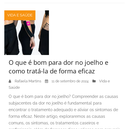
VIDA E SAÚDE
O que é bom para dor no joelho e
como tratá-la de forma eficaz
Rafaela Martins
Vida e
11 de setembro de 2024
Saúde
O que é bom para dor no joelho? Compreender as causas
subjacentes da dor no joelho é fundamental para
encontrar o tratamento adequado e aliviar os sintomas de
forma eficaz. Neste artigo, exploraremos as causas
comuns, os sintomas, os tratamentos caseiros e