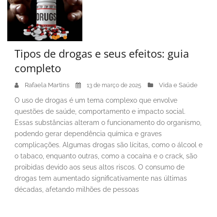
Tipos de drogas e seus efeitos: guia
completo
Rafaela Martins
Vida e Saúde
13 de março de 2025
O uso de drogas é um tema complexo que envolve
questões de saúde, comportamento e impacto social.
Essas substâncias alteram o funcionamento do organismo,
podendo gerar dependência química e graves
complicações. Algumas drogas são lícitas, como o álcool e
o tabaco, enquanto outras, como a cocaína e o crack, são
proibidas devido aos seus altos riscos. O consumo de
drogas tem aumentado significativamente nas últimas
décadas, afetando milhões de pessoas