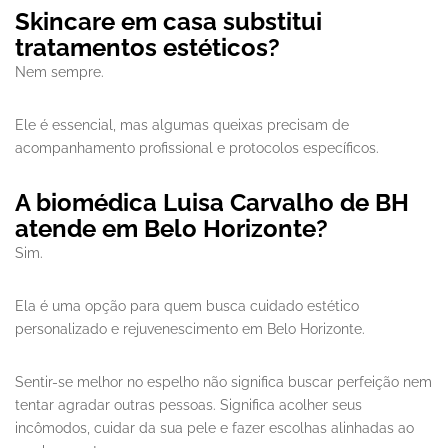
Skincare em casa substitui
tratamentos estéticos?
Nem sempre.
Ele é essencial, mas algumas queixas precisam de
acompanhamento profissional e protocolos específicos.
A biomédica Luisa Carvalho de BH
atende em Belo Horizonte?
Sim.
Ela é uma opção para quem busca cuidado estético
personalizado e rejuvenescimento em Belo Horizonte.
Sentir-se melhor no espelho não significa buscar perfeição nem
tentar agradar outras pessoas. Significa acolher seus
incômodos, cuidar da sua pele e fazer escolhas alinhadas ao