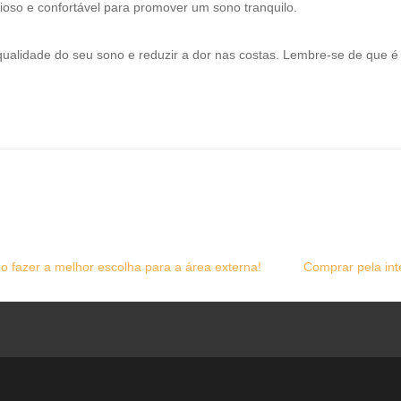
cioso e confortável para promover um sono tranquilo.
ualidade do seu sono e reduzir a dor nas costas. Lembre-se de que é 
o fazer a melhor escolha para a área externa!
Comprar pela int