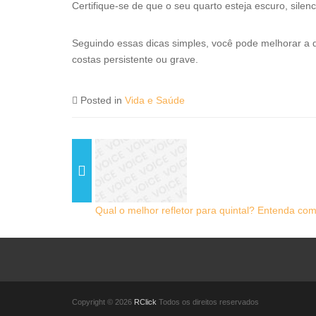
Certifique-se de que o seu quarto esteja escuro, silen
Seguindo essas dicas simples, você pode melhorar a q
costas persistente ou grave.
Posted in
Vida e Saúde
Qual o melhor refletor para quintal? Entenda com
Copyright © 2026
RClick
Todos os direitos reservados