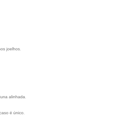
nos joelhos.
luna alinhada.
caso é único.