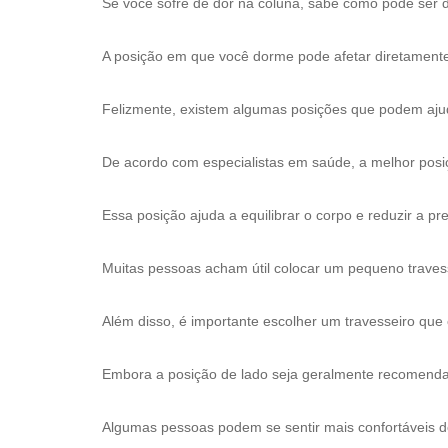
Se você sofre de dor na coluna, sabe como pode ser di
A posição em que você dorme pode afetar diretament
Felizmente, existem algumas posições que podem ajuda
De acordo com especialistas em saúde, a melhor posiç
Essa posição ajuda a equilibrar o corpo e reduzir a p
Muitas pessoas acham útil colocar um pequeno travess
Além disso, é importante escolher um travesseiro qu
Embora a posição de lado seja geralmente recomendad
Algumas pessoas podem se sentir mais confortáveis d