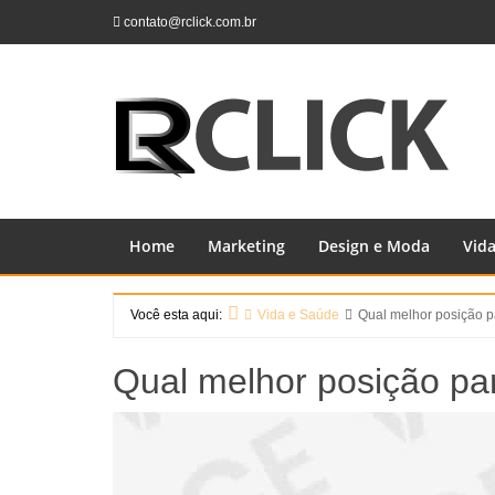
Skip
contato@rclick.com.br
to
content
Home
Marketing
Design e Moda
Vid
Você esta aqui:
Vida e Saúde
Qual melhor posição p
Home
Qual melhor posição par