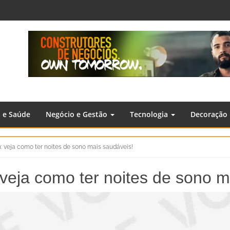
a e Saúde
Negócio e Gestão
Tecnologia
Decoração
: veja como ter noites de sono mais saudáveis!
veja como ter noites de sono m