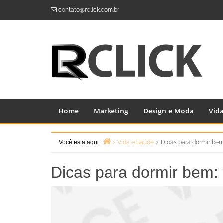
Skip
contato@rclick.com.br
to
content
Home
Marketing
Design e Moda
Vid
Você esta aqui:
Vida e Saúde
Dicas para dormir bem
Home
Dicas para dormir bem: 