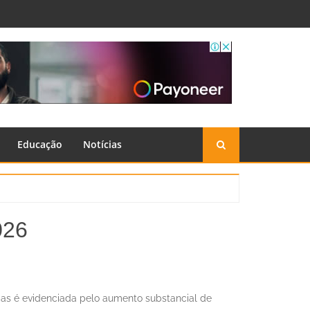
Educação
Notícias
2026
gias é evidenciada pelo aumento substancial de