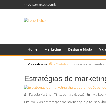
Skip
contato@rclick.com.br
to
content
Home
Marketing
Design e Moda
Vid
Você esta aqui:
Marketing
Estratégias de marketing 
Home
Estratégias de marketin
Rafaela Martins
Marketin
12 de maio de 2026
Em 2026, as estratégias de marketing digital são vi