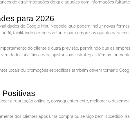
nces de atrair interações do que aqueles com informações faltante
ades para 2026
nalidades do Google Meu Negócio, que podem incluir novas formas 
perfil, facilitando o processo tanto para empresas quanto para con
omportamento do cliente é outra previsão, permitindo que as empre
zam dados analíticos para ajustar suas estratégias têm um aumento 
ntos locais ou promoções específicas também devem tornar o Goog
Positivas
talecer a reputação online e, consequentemente, melhorar o desem
retamente dos clientes após uma compra ou serviço bem-sucedido. Is