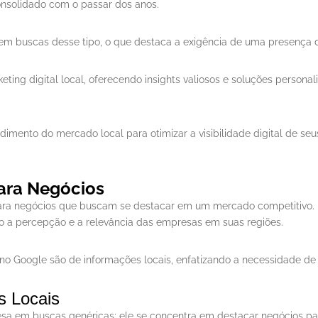
onsolidado com o passar dos anos.
m buscas desse tipo, o que destaca a exigência de uma presença di
ting digital local, oferecendo insights valiosos e soluções person
dimento do mercado local para otimizar a visibilidade digital de se
ara Negócios
ara negócios que buscam se destacar em um mercado competitivo. E
o a percepção e a relevância das empresas em suas regiões.
o Google são de informações locais, enfatizando a necessidade de 
s Locais
sa em buscas genéricas; ele se concentra em destacar negócios pa