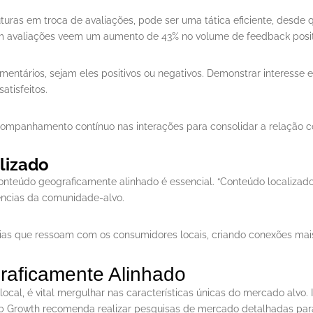
ras em troca de avaliações, pode ser uma tática eficiente, desde qu
m avaliações veem um aumento de 43% no volume de feedback posit
entários, sejam eles positivos ou negativos. Demonstrar interesse e 
atisfeitos.
ompanhamento contínuo nas interações para consolidar a relação co
lizado
conteúdo geograficamente alinhado é essencial. “Conteúdo localizad
rências da comunidade-alvo.
ias que ressoam com os consumidores locais, criando conexões mais
raficamente Alinhado
cal, é vital mergulhar nas características únicas do mercado alvo. Iss
b Growth recomenda realizar pesquisas de mercado detalhadas para