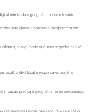
gital otimizada e geograficamente relevante.
alizadas para ajudar empresas a prosperarem em
us clientes, assegurando que seus negócios não só
m 2026, o SEO local é responsável por atrair
otimização precisa e geograficamente direcionada.
ra consumidores locais que procuram serviços ou