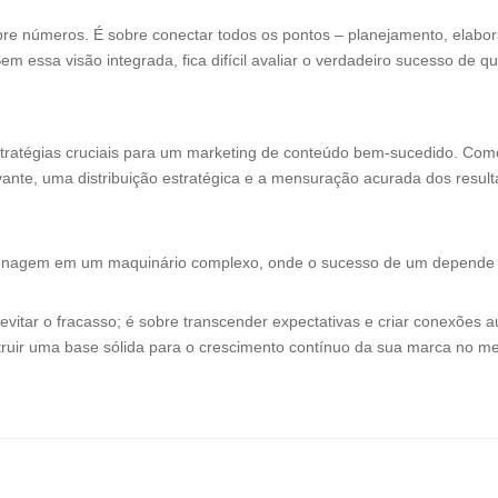
e números. É sobre conectar todos os pontos – planejamento, elabora
Sem essa visão integrada, fica difícil avaliar o verdadeiro sucesso de
tratégias cruciais para um marketing de conteúdo bem-sucedido. Como
vante, uma distribuição estratégica e a mensuração acurada dos resu
nagem em um maquinário complexo, onde o sucesso de um depende 
vitar o fracasso; é sobre transcender expectativas e criar conexões au
uir uma base sólida para o crescimento contínuo da sua marca no mer