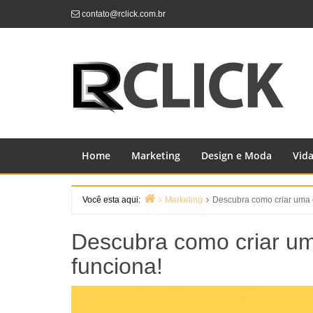
Skip
contato@rclick.com.br
to
content
Home
Marketing
Design e Moda
Vid
Você esta aqui:
Marketing
Descubra como criar uma e
Home
Descubra como criar um
funciona!