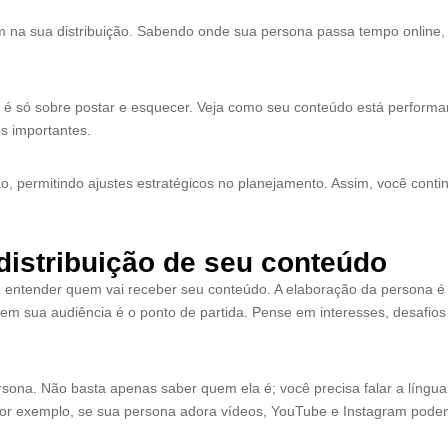
 na sua distribuição. Sabendo onde sua persona passa tempo online,
ão é só sobre postar e esquecer. Veja como seu conteúdo está perfor
es importantes.
não, permitindo ajustes estratégicos no planejamento. Assim, você con
distribuição de seu conteúdo
 entender quem vai receber seu conteúdo. A elaboração da persona é vit
em sua audiência é o ponto de partida. Pense em interesses, desafios e
ona. Não basta apenas saber quem ela é; você precisa falar a língua de
. Por exemplo, se sua persona adora vídeos, YouTube e Instagram pod