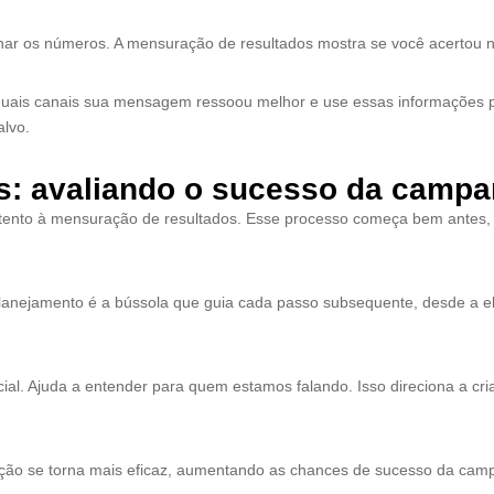
olhar os números. A mensuração de resultados mostra se você acertou 
uais canais sua mensagem ressoou melhor e use essas informações pa
alvo.
s: avaliando o sucesso da camp
nto à mensuração de resultados. Esse processo começa bem antes, no 
nejamento é a bússola que guia cada passo subsequente, desde a ela
cial. Ajuda a entender para quem estamos falando. Isso direciona a cr
uição se torna mais eficaz, aumentando as chances de sucesso da cam