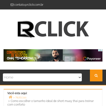
Skip
contato@rclick.com.br
to
content
Você esta aqui:
Notícias
Como escolher o tamanho ideal de short muay thai para treinar
Home
com conforto