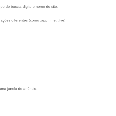
po de busca, digite o nome do site.
ões diferentes (como .app, .me, .live).
 uma janela de anúncio.