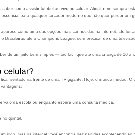
saber como assistir futebol ao vivo no celular. Afinal, nem sempre es
essencial para qualquer torcedor moderno que não quer perder um go
aparece como uma das opções mais conhecidas na internet. Ele func
o Brasileirão até a Champions League, sem precisar de uma televisão
ber de um jeito bem simples — tão fácil que até uma criança de 10 ano
o celular?
a ficar sentado na frente de uma TV gigante. Hoje, o mundo mudou. 
s vantagens:
ntervalo da escola ou enquanto espera uma consulta médica.
 no quintal.
 um jogo, mas na internet você encontra dez partidas acontecendo a