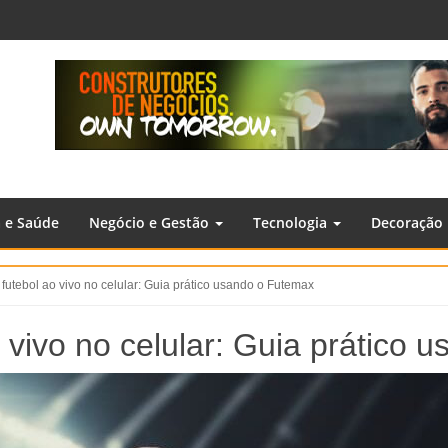
a e Saúde
Negócio e Gestão
Tecnologia
Decoração
 futebol ao vivo no celular: Guia prático usando o Futemax
o vivo no celular: Guia prático