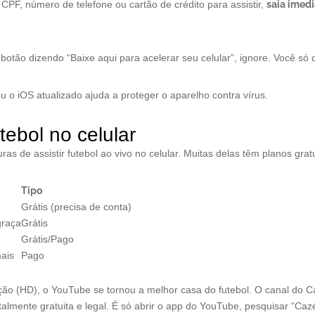
 CPF, número de telefone ou cartão de crédito para assistir,
saia imed
otão dizendo “Baixe aqui para acelerar seu celular”, ignore. Você só q
u o iOS atualizado ajuda a proteger o aparelho contra vírus.
tebol no celular
as de assistir futebol ao vivo no celular. Muitas delas têm planos gra
Tipo
Grátis (precisa de conta)
graça
Grátis
Grátis/Pago
ais
Pago
ição (HD), o YouTube se tornou a melhor casa do futebol. O canal do
almente gratuita e legal. É só abrir o app do YouTube, pesquisar “Cazé