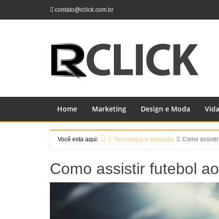
Skip
contato@rclick.com.br
to
content
Home
Marketing
Design e Moda
Vid
Você esta aqui:
Tecnologia e Inovação
Como assistir
Home
Como assistir futebol a