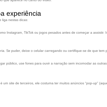
no que aparece no canto do vídeo.
a experiência
 liga nestas dicas:
omo Instagram, TikTok ou jogos pesados antes de começar a assistir. I
ia. Se puder, deixe o celular carregando ou certifique-se de que tem
gar público, use fones para ouvir a narração sem incomodar as outra
 site de terceiros, ele costuma ter muitos anúncios “pop-up” (aquel