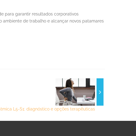
para garantir resultados corporativos
r o ambiente de trabalho e alcançar novos patamares
ístmica L5-S1: diagnóstico e opções terapêuticas