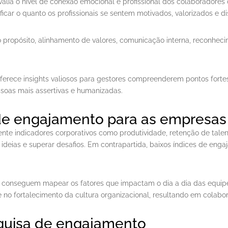
lia o nível de conexão emocional e profissional dos colaboradores 
ificar o quanto os profissionais se sentem motivados, valorizados e d
propósito, alinhamento de valores, comunicação interna, reconheci
ferece insights valiosos para gestores compreenderem pontos fortes
ssoas mais assertivas e humanizadas.
de engajamento para as empresas
te indicadores corporativos como produtividade, retenção de talento
ideias e superar desafios. Em contrapartida, baixos índices de eng
 conseguem mapear os fatores que impactam o dia a dia das equipes
no fortalecimento da cultura organizacional, resultando em colabora
quisa de engajamento