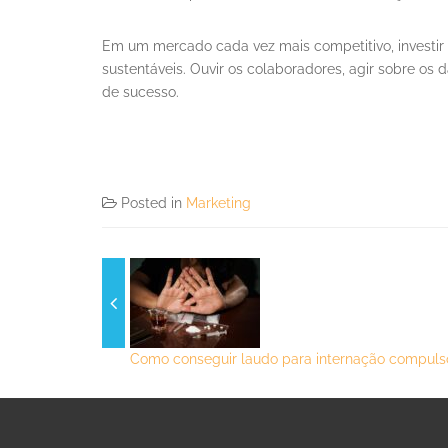
Em um mercado cada vez mais competitivo, investir
sustentáveis. Ouvir os colaboradores, agir sobre os
de sucesso.
Posted in
Marketing
Como conseguir laudo para internação compulsór