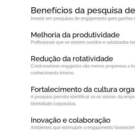
Benefícios da pesquisa d
Investir em pesquisas de engajamento gera ganhos e
Melhoria da produtividade
Profissionais que se sentem ouvidos e valorizados te
Redução da rotatividade
Colaboradores engajados são menos propensos a bus
conhecimento interno.
Fortalecimento da cultura orga
A pesquisa permite identificar se os valores da empr
identidade corporativa.
Inovação e colaboração
Ambientes que estimulam o engajamento favorecem a 