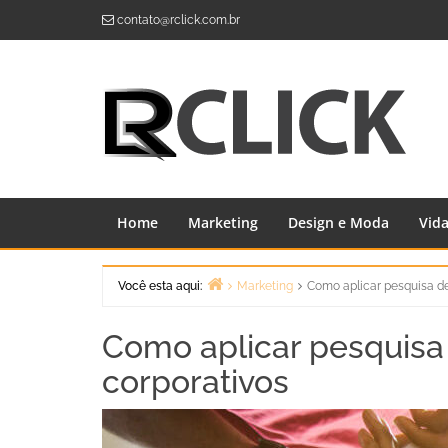
Skip
contato@rclick.com.br
to
content
Home
Marketing
Design e Moda
Vid
Você esta aqui:
Marketing
Como aplicar pesquisa d
Home
Como aplicar pesquisa
corporativos