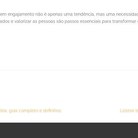
 em engajamento não é apenas uma tendência, mas uma necessidade 
 dados e valorizar as pessoas são passos essenciais para transforma
ia: guia completo e definitivo
Listese 