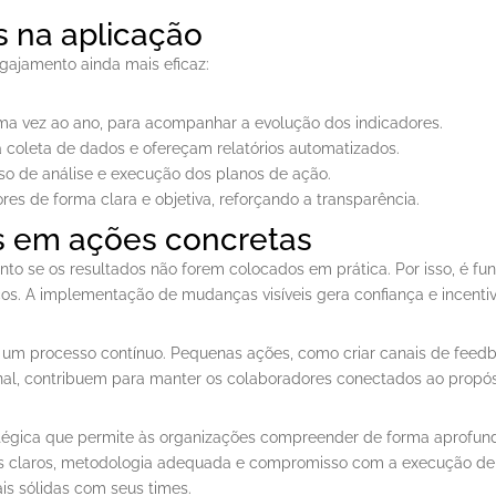
s na aplicação
gajamento ainda mais eficaz:
uma vez ao ano, para acompanhar a evolução dos indicadores.
a coleta de dados e ofereçam relatórios automatizados.
sso de análise e execução dos planos de ação.
es de forma clara e objetiva, reforçando a transparência.
s em ações concretas
to se os resultados não forem colocados em prática. Por isso, é f
. A implementação de mudanças visíveis gera confiança e incentiva
m processo contínuo. Pequenas ações, como criar canais de feedbac
nal, contribuem para manter os colaboradores conectados ao propó
tégica que permite às organizações compreender de forma aprofun
vos claros, metodologia adequada e compromisso com a execução de 
s sólidas com seus times.