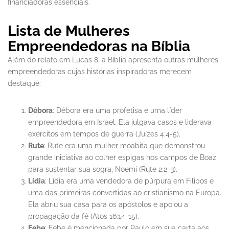
financiadoras essenciais.
Lista de Mulheres
Empreendedoras na Bíblia
Além do relato em Lucas 8, a Bíblia apresenta outras mulheres
empreendedoras cujas histórias inspiradoras merecem
destaque:
Débora
: Débora era uma profetisa e uma líder
empreendedora em Israel. Ela julgava casos e liderava
exércitos em tempos de guerra (Juízes 4:4-5).
Rute
: Rute era uma mulher moabita que demonstrou
grande iniciativa ao colher espigas nos campos de Boaz
para sustentar sua sogra, Noemi (Rute 2:2-3).
Lídia
: Lídia era uma vendedora de púrpura em Filipos e
uma das primeiras convertidas ao cristianismo na Europa.
Ela abriu sua casa para os apóstolos e apoiou a
propagação da fé (Atos 16:14-15).
Febe
: Febe é mencionada por Paulo em sua carta aos