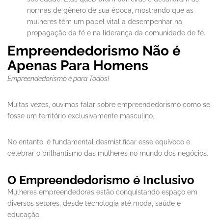
normas de gênero de sua época, mostrando que as
mulheres têm um papel vital a desempenhar na
propagação da fé e na liderança da comunidade de fé.
Empreendedorismo Não é
Apenas Para Homens
Empreendedorismo é para Todos!
Muitas vezes, ouvimos falar sobre empreendedorismo como se
fosse um território exclusivamente masculino.
No entanto, é fundamental desmistificar esse equívoco e
celebrar o brilhantismo das mulheres no mundo dos negócios.
O Empreendedorismo é Inclusivo
Mulheres empreendedoras estão conquistando espaço em
diversos setores, desde tecnologia até moda, saúde e
educação.