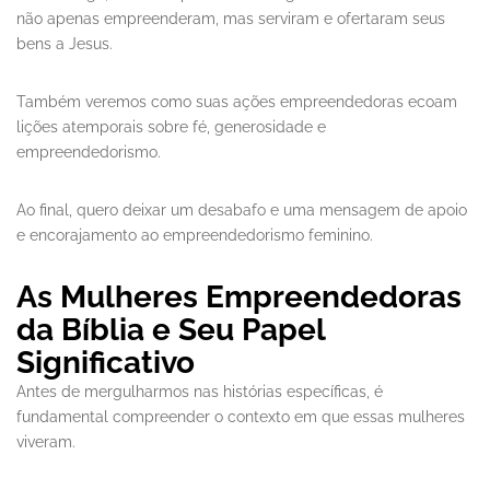
não apenas empreenderam, mas serviram e ofertaram seus
bens a Jesus.
Também veremos como suas ações empreendedoras ecoam
lições atemporais sobre fé, generosidade e
empreendedorismo.
Ao final, quero deixar um desabafo e uma mensagem de apoio
e encorajamento ao empreendedorismo feminino.
As Mulheres Empreendedoras
da Bíblia e Seu Papel
Significativo
Antes de mergulharmos nas histórias específicas, é
fundamental compreender o contexto em que essas mulheres
viveram.