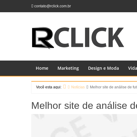
Skip
contato@rclick.com.br
to
content
Home
Marketing
Design e Moda
Vid
Você esta aqui:
Notícias
Melhor site de análise de fut
Home
Melhor site de análise d