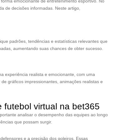
a forma emocionante de entretenimento esportivo. No
a de decisões informadas. Neste artigo,
fique padrões, tendências e estatísticas relevantes que
formadas, aumentando suas chances de obter sucesso.
uma experiência realista e emocionante, com uma
r de gráficos impressionantes, animações realistas e
 futebol virtual na bet365
 importante analisar o desempenho das equipes ao longo
ndências que possam surgir.
s defensores e a precisão dos goleiros. Essas