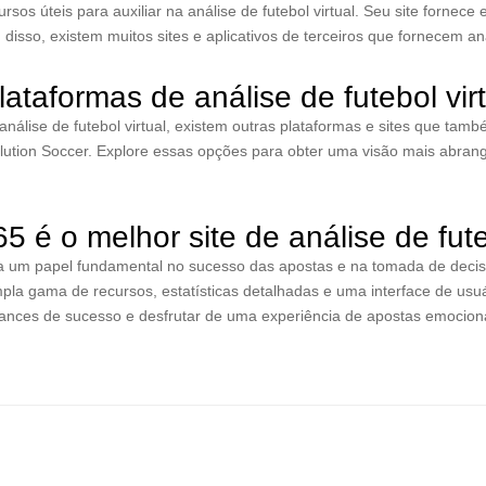
os úteis para auxiliar na análise de futebol virtual. Seu site fornece
disso, existem muitos sites e aplicativos de terceiros que fornecem aná
lataformas de análise de futebol vir
nálise de futebol virtual, existem outras plataformas e sites que ta
ution Soccer. Explore essas opções para obter uma visão mais abrange
 é o melhor site de análise de futeb
ha um papel fundamental no sucesso das apostas e na tomada de deci
mpla gama de recursos, estatísticas detalhadas e uma interface de usuá
nces de sucesso e desfrutar de uma experiência de apostas emocionan