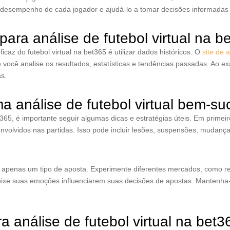
o desempenho de cada jogador e ajudá-lo a tomar decisões informadas 
 para análise de futebol virtual na b
az do futebol virtual na bet365 é utilizar dados históricos. O
site de a
 você analise os resultados, estatísticas e tendências passadas. Ao e
s.
ma análise de futebol virtual bem-s
t365, é importante seguir algumas dicas e estratégias úteis. Em prime
nvolvidos nas partidas. Isso pode incluir lesões, suspensões, mudança
 a apenas um tipo de aposta. Experimente diferentes mercados, como re
ixe suas emoções influenciarem suas decisões de apostas. Mantenha-s
 análise de futebol virtual na bet3