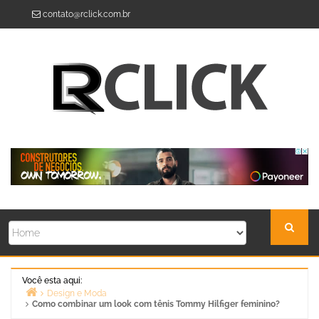
Skip
contato@rclick.com.br
to
content
Você esta aqui:
Design e Moda
Como combinar um look com tênis Tommy Hilfiger feminino?
Home