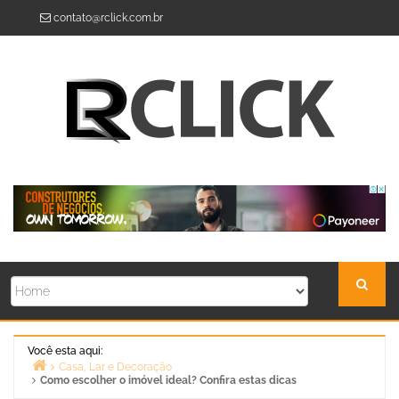
Skip
contato@rclick.com.br
to
content
Você esta aqui:
Casa, Lar e Decoração
Como escolher o imóvel ideal? Confira estas dicas
Home