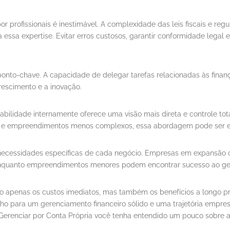
por profissionais é inestimável. A complexidade das leis fiscais e
ssa expertise. Evitar erros custosos, garantir conformidade legal 
onto-chave. A capacidade de delegar tarefas relacionadas às fin
escimento e a inovação.
tabilidade internamente oferece uma visão mais direta e controle tot
s e empreendimentos menos complexos, essa abordagem pode ser e
s necessidades específicas de cada negócio. Empresas em expansão
, enquanto empreendimentos menores podem encontrar sucesso ao ge
não apenas os custos imediatos, mas também os benefícios a longo 
ho para um gerenciamento financeiro sólido e uma trajetória empre
 Gerenciar por Conta Própria você tenha entendido um pouco sobre 