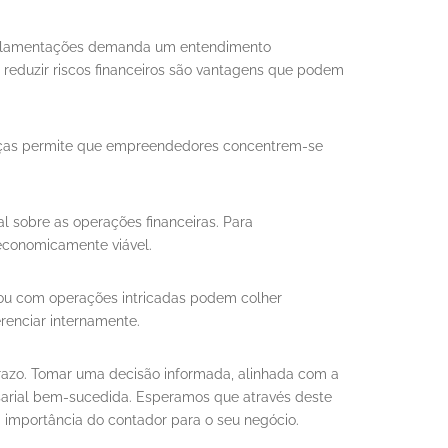
 regulamentações demanda um entendimento
e reduzir riscos financeiros são vantagens que podem
anças permite que empreendedores concentrem-se
al sobre as operações financeiras. Para
conomicamente viável.
 ou com operações intricadas podem colher
renciar internamente.
prazo. Tomar uma decisão informada, alinhada com a
sarial bem-sucedida. Esperamos que através deste
a importância do contador para o seu negócio.