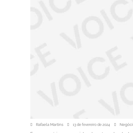
Rafaela Martins
Negóci
13 de fevereiro de 2024