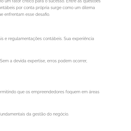
um fator crítico para o sucesso. Entre as questões
ontábeis por conta própria surge como um dilema
ue enfrentam esse desafio.
ais e regulamentações contábeis. Sua experiência
Sem a devida expertise, erros podem ocorrer,
s, permitindo que os empreendedores foquem em áreas
 fundamentais da gestão do negócio.