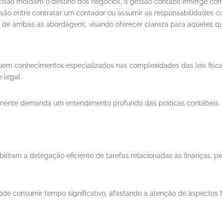
são moldam o destino dos negócios, a gestão contábil emerge como 
o entre contratar um contador ou assumir as responsabilidades c
as de ambas as abordagens, visando oferecer clareza para aqueles q
suem conhecimentos especializados nas complexidades das leis fisc
 legal.
namente demanda um entendimento profundo das práticas contábeis. 
sibilitam a delegação eficiente de tarefas relacionadas às finança
pode consumir tempo significativo, afastando a atenção de aspectos