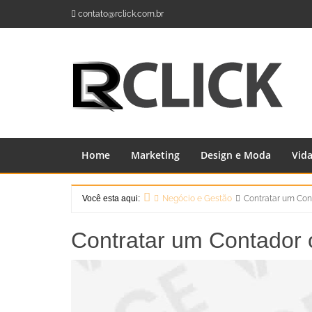
Skip
contato@rclick.com.br
to
content
Home
Marketing
Design e Moda
Vid
Você esta aqui:
Negócio e Gestão
Contratar um Con
Home
Contratar um Contador 