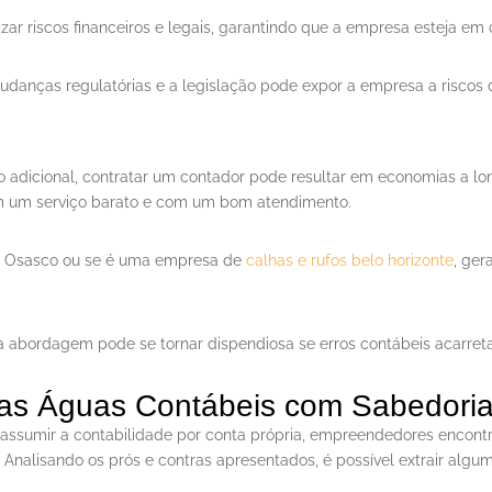
ar riscos financeiros e legais, garantindo que a empresa esteja e
mudanças regulatórias e a legislação pode expor a empresa a riscos 
 adicional, contratar um contador pode resultar em economias a lo
ram um serviço barato e com um bom atendimento.
m Osasco ou se é uma empresa de
calhas e rufos belo horizonte
, ger
sa abordagem pode se tornar dispendiosa se erros contábeis acarret
as Águas Contábeis com Sabedori
u assumir a contabilidade por conta própria, empreendedores enco
 Analisando os prós e contras apresentados, é possível extrair algum