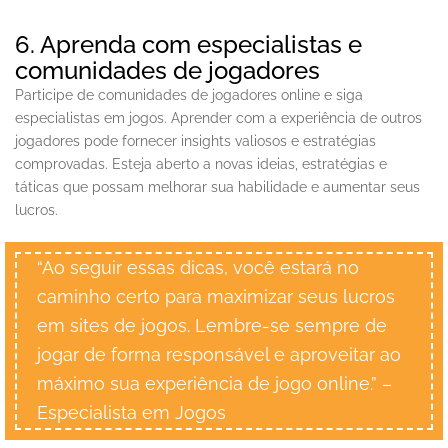
6. Aprenda com especialistas e
comunidades de jogadores
Participe de comunidades de jogadores online e siga
especialistas em jogos. Aprender com a experiência de outros
jogadores pode fornecer insights valiosos e estratégias
comprovadas. Esteja aberto a novas ideias, estratégias e
táticas que possam melhorar sua habilidade e aumentar seus
lucros.
“Ao seguir essas dicas, você estará no
caminho certo para maximizar seus lucros
em sites de jogos. Lembre-se sempre de
jogar de forma responsável e aproveitar ao
máximo sua experiência de jogo online.” –
Especialista em Jogos