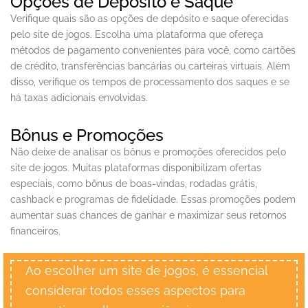
Opções de Depósito e Saque
Verifique quais são as opções de depósito e saque oferecidas
pelo site de jogos. Escolha uma plataforma que ofereça
métodos de pagamento convenientes para você, como cartões
de crédito, transferências bancárias ou carteiras virtuais. Além
disso, verifique os tempos de processamento dos saques e se
há taxas adicionais envolvidas.
Bônus e Promoções
Não deixe de analisar os bônus e promoções oferecidos pelo
site de jogos. Muitas plataformas disponibilizam ofertas
especiais, como bônus de boas-vindas, rodadas grátis,
cashback e programas de fidelidade. Essas promoções podem
aumentar suas chances de ganhar e maximizar seus retornos
financeiros.
Ao escolher um site de jogos, é essencial
considerar todos esses aspectos para