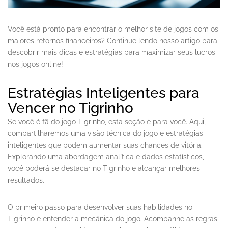
Você está pronto para encontrar o melhor site de jogos com os
maiores retornos financeiros? Continue lendo nosso artigo para
descobrir mais dicas e estratégias para maximizar seus lucros
nos jogos online!
Estratégias Inteligentes para
Vencer no Tigrinho
Se você é fã do jogo Tigrinho, esta seção é para você. Aqui,
compartilharemos uma visão técnica do jogo e estratégias
inteligentes que podem aumentar suas chances de vitória.
Explorando uma abordagem analítica e dados estatísticos,
você poderá se destacar no Tigrinho e alcançar melhores
resultados.
O primeiro passo para desenvolver suas habilidades no
Tigrinho é entender a mecânica do jogo. Acompanhe as regras