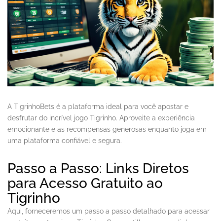
A TigrinhoBets é a plataforma ideal para você apostar e
desfrutar do incrível jogo Tigrinho. Aproveite a experiência
emocionante e as recompensas generosas enquanto joga em
uma plataforma confiável e segura.
Passo a Passo: Links Diretos
para Acesso Gratuito ao
Tigrinho
Aqui, forneceremos um passo a passo detalhado para acessar