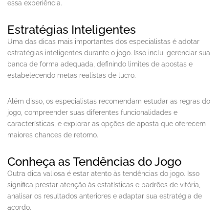
essa experiência.
Estratégias Inteligentes
Uma das dicas mais importantes dos especialistas é adotar
estratégias inteligentes durante o jogo. Isso inclui gerenciar sua
banca de forma adequada, definindo limites de apostas e
estabelecendo metas realistas de lucro.
Além disso, os especialistas recomendam estudar as regras do
jogo, compreender suas diferentes funcionalidades e
características, e explorar as opções de aposta que oferecem
maiores chances de retorno.
Conheça as Tendências do Jogo
Outra dica valiosa é estar atento às tendências do jogo. Isso
significa prestar atenção às estatísticas e padrões de vitória,
analisar os resultados anteriores e adaptar sua estratégia de
acordo.