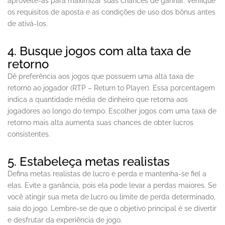
aproveite-as para maximizar suas chances de ganhar. Verifique
os requisitos de aposta e as condições de uso dos bônus antes
de ativá-los.
4. Busque jogos com alta taxa de
retorno
Dê preferência aos jogos que possuem uma alta taxa de
retorno ao jogador (RTP – Return to Player). Essa porcentagem
indica a quantidade média de dinheiro que retorna aos
jogadores ao longo do tempo. Escolher jogos com uma taxa de
retorno mais alta aumenta suas chances de obter lucros
consistentes.
5. Estabeleça metas realistas
Defina metas realistas de lucro e perda e mantenha-se fiel a
elas. Evite a ganância, pois ela pode levar a perdas maiores. Se
você atingir sua meta de lucro ou limite de perda determinado,
saia do jogo. Lembre-se de que o objetivo principal é se divertir
e desfrutar da experiência de jogo.