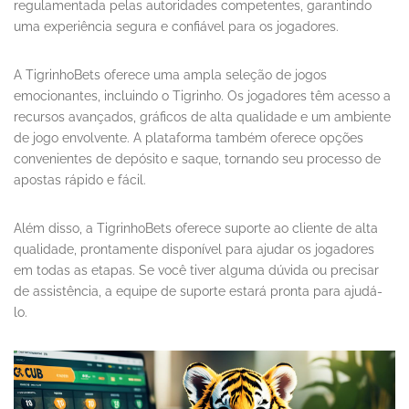
regulamentada pelas autoridades competentes, garantindo
uma experiência segura e confiável para os jogadores.
A TigrinhoBets oferece uma ampla seleção de jogos
emocionantes, incluindo o Tigrinho. Os jogadores têm acesso a
recursos avançados, gráficos de alta qualidade e um ambiente
de jogo envolvente. A plataforma também oferece opções
convenientes de depósito e saque, tornando seu processo de
apostas rápido e fácil.
Além disso, a TigrinhoBets oferece suporte ao cliente de alta
qualidade, prontamente disponível para ajudar os jogadores
em todas as etapas. Se você tiver alguma dúvida ou precisar
de assistência, a equipe de suporte estará pronta para ajudá-
lo.