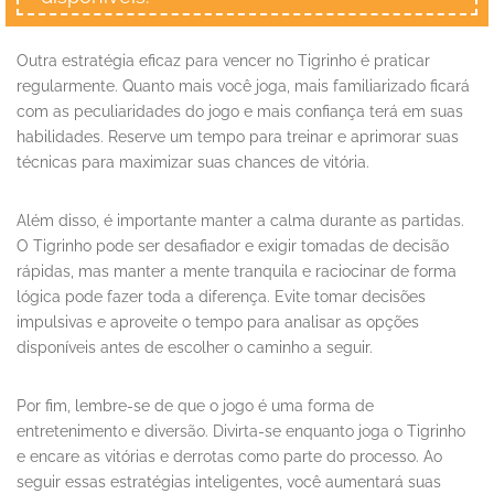
Outra estratégia eficaz para vencer no Tigrinho é praticar
regularmente. Quanto mais você joga, mais familiarizado ficará
com as peculiaridades do jogo e mais confiança terá em suas
habilidades. Reserve um tempo para treinar e aprimorar suas
técnicas para maximizar suas chances de vitória.
Além disso, é importante manter a calma durante as partidas.
O Tigrinho pode ser desafiador e exigir tomadas de decisão
rápidas, mas manter a mente tranquila e raciocinar de forma
lógica pode fazer toda a diferença. Evite tomar decisões
impulsivas e aproveite o tempo para analisar as opções
disponíveis antes de escolher o caminho a seguir.
Por fim, lembre-se de que o jogo é uma forma de
entretenimento e diversão. Divirta-se enquanto joga o Tigrinho
e encare as vitórias e derrotas como parte do processo. Ao
seguir essas estratégias inteligentes, você aumentará suas