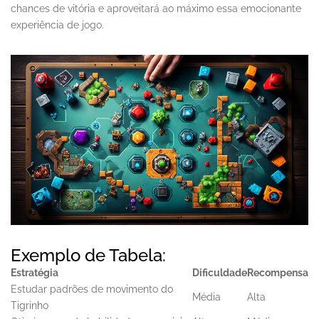
chances de vitória e aproveitará ao máximo essa emocionante
experiência de jogo.
Exemplo de Tabela:
Estratégia
Dificuldade
Recompensa
Estudar padrões de movimento do
Média
Alta
Tigrinho