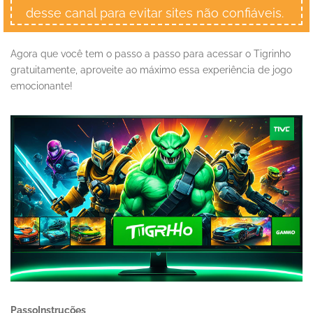
desse canal para evitar sites não confiáveis.
Agora que você tem o passo a passo para acessar o Tigrinho
gratuitamente, aproveite ao máximo essa experiência de jogo
emocionante!
Passo
Instruções