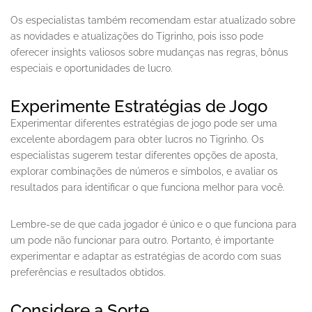
Os especialistas também recomendam estar atualizado sobre
as novidades e atualizações do Tigrinho, pois isso pode
oferecer insights valiosos sobre mudanças nas regras, bônus
especiais e oportunidades de lucro.
Experimente Estratégias de Jogo
Experimentar diferentes estratégias de jogo pode ser uma
excelente abordagem para obter lucros no Tigrinho. Os
especialistas sugerem testar diferentes opções de aposta,
explorar combinações de números e símbolos, e avaliar os
resultados para identificar o que funciona melhor para você.
Lembre-se de que cada jogador é único e o que funciona para
um pode não funcionar para outro. Portanto, é importante
experimentar e adaptar as estratégias de acordo com suas
preferências e resultados obtidos.
Considere a Sorte