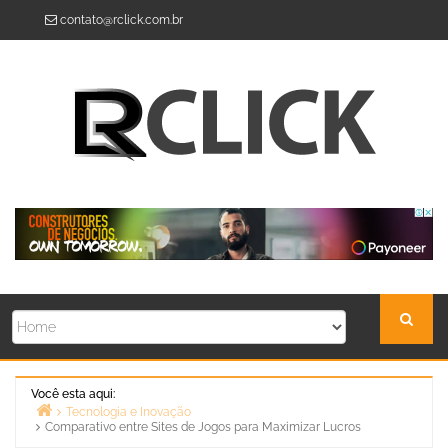
Skip
contato@rclick.com.br
to
content
Você esta aqui:
Tecnologia e Inovação
Comparativo entre Sites de Jogos para Maximizar Lucros
Home