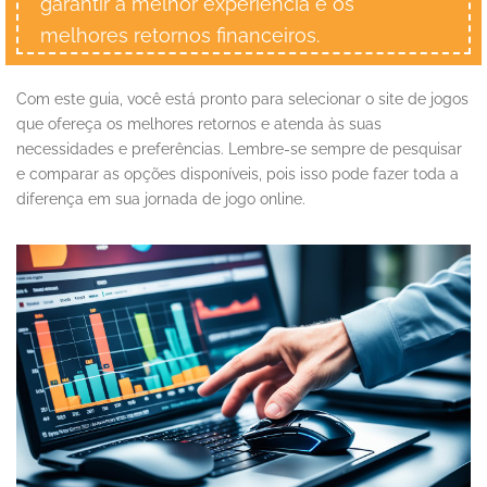
garantir a melhor experiência e os
melhores retornos financeiros.
Com este guia, você está pronto para selecionar o site de jogos
que ofereça os melhores retornos e atenda às suas
necessidades e preferências. Lembre-se sempre de pesquisar
e comparar as opções disponíveis, pois isso pode fazer toda a
diferença em sua jornada de jogo online.