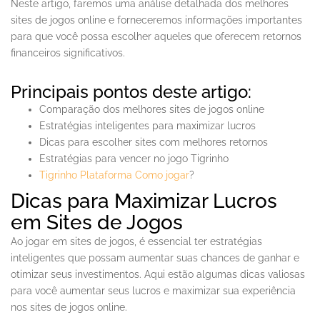
Neste artigo, faremos uma análise detalhada dos melhores
sites de jogos online e forneceremos informações importantes
para que você possa escolher aqueles que oferecem retornos
financeiros significativos.
Principais pontos deste artigo:
Comparação dos melhores sites de jogos online
Estratégias inteligentes para maximizar lucros
Dicas para escolher sites com melhores retornos
Estratégias para vencer no jogo Tigrinho
Tigrinho Plataforma Como jogar
?
Dicas para Maximizar Lucros
em Sites de Jogos
Ao jogar em sites de jogos, é essencial ter estratégias
inteligentes que possam aumentar suas chances de ganhar e
otimizar seus investimentos. Aqui estão algumas dicas valiosas
para você aumentar seus lucros e maximizar sua experiência
nos sites de jogos online.