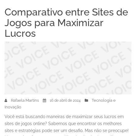
Comparativo entre Sites de
Jogos para Maximizar
Lucros
Rafaela Martins
Tecnologia e
16 de abril de 2024
Inovação
Você está buscando maneiras de maximizar seus lucros em
sites de jogos online? Sabemos que encontrar os melhores
sites e estratégias pode ser um desafio. Mas não se preocupe!