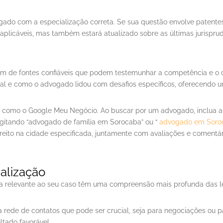
gado com a especialização correta. Se sua questão envolve patentes
aplicáveis, mas também estará atualizado sobre as últimas jurisprud
 vêm de fontes confiáveis que podem testemunhar a competência e
al e como o advogado lidou com desafios específicos, oferecendo um
ine como o Google Meu Negócio. Ao buscar por um advogado, inclua a
digitando “advogado de família em Sorocaba” ou “
advogado em Soro
direito na cidade especificada, juntamente com avaliações e comentár
ialização
a relevante ao seu caso têm uma compreensão mais profunda das l
rede de contatos que pode ser crucial, seja para negociações ou pa
ltado favorável.