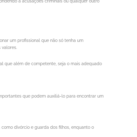
pondendo a acusações criminais ou qualquer outro
.
ionar um profissional que não só tenha um
 valores.
ional que além de competente, seja o mais adequado
portantes que podem auxiliá-lo para encontrar um
s como divórcio e guarda dos filhos, enquanto o