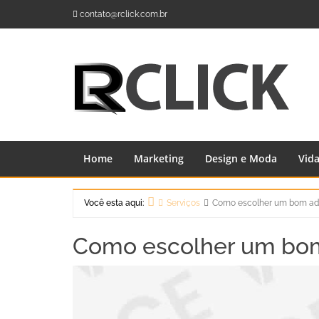
Skip
contato@rclick.com.br
to
content
Home
Marketing
Design e Moda
Vid
Você esta aqui:
Serviços
Como escolher um bom a
Home
Como escolher um bo