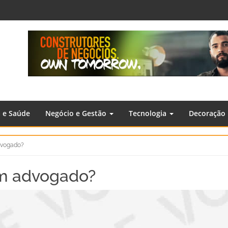
a e Saúde
Negócio e Gestão
Tecnologia
Decoração
dvogado?
m advogado?